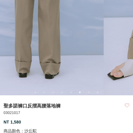
聖多諾褲口反摺高腰落地褲
03021017
NT 1,580
商品顏色：
沙丘駝