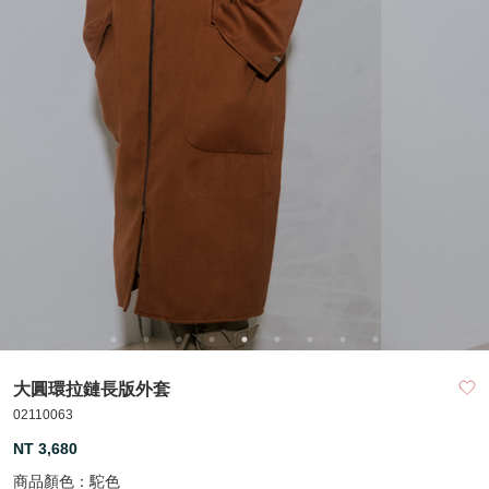
大圓環拉鏈長版外套
02110063
NT 3,680
商品顏色：
駝色