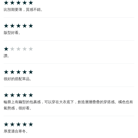
比預期要薄，質感不錯。
版型好看。
讚。
很好的搭配單品。
輪廓上有繭型的包裹感，可以穿在大衣底下，創造層層疊疊的穿搭感。橘色也有
氣勢感，很好看。
厚度適合寒冬。