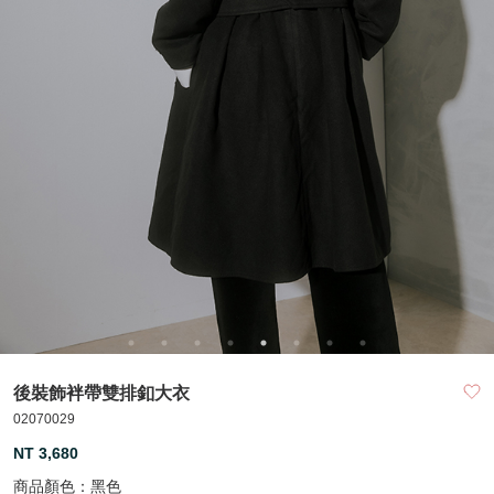
後裝飾袢帶雙排釦大衣
02070029
NT 3,680
商品顏色：
黑色