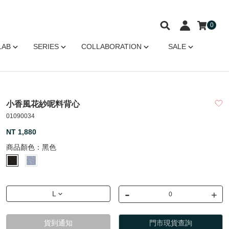
0
LAB
SERIES
COLLABORATION
SALE
小香風花紗呢料背心
01090034
NT 1,880
商品顏色：
黑色
-
+
L
貨到通知
門市現貨查詢