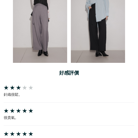
好感評價
針織很鬆。
很貴氣。