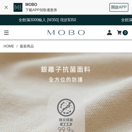
MOBO
開啟APP
下載APP領取優惠券
輸入 [M350] 現折$350
全館滿3000輸入 [M350] 現
0
HOME
最新商品