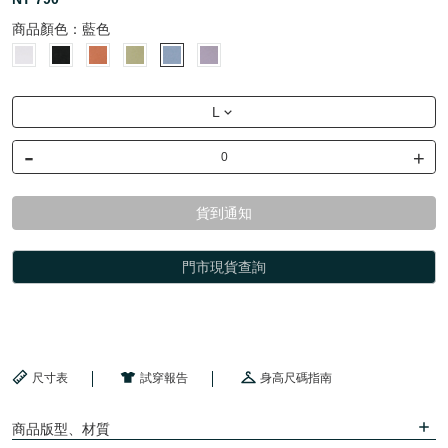
商品顏色：
藍色
L
-
+
貨到通知
門市現貨查詢
尺寸表
試穿報告
身高尺碼指南
商品版型、材質