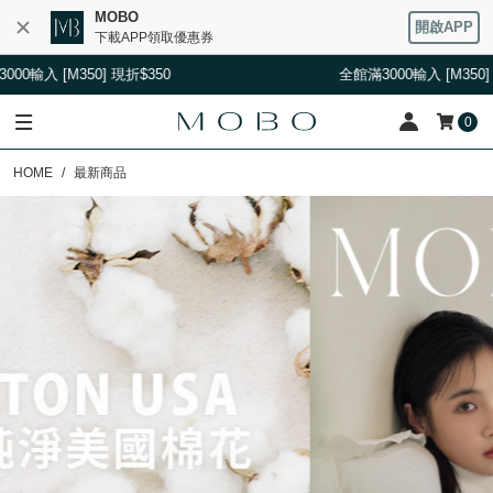
MOBO
開啟APP
下載APP領取優惠券
350
全館滿3000輸入 [M350] 現折$350
0
HOME
最新商品