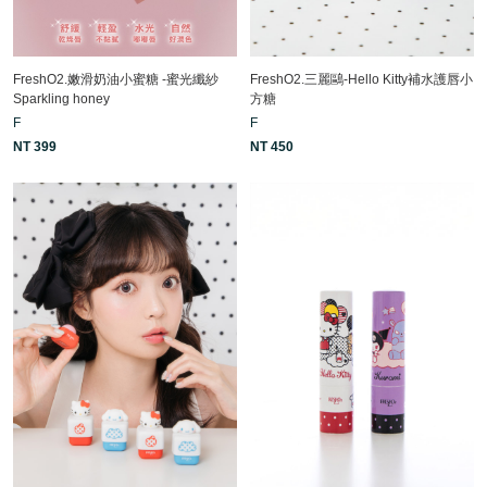
FreshO2.嫩滑奶油小蜜糖 -蜜光纖紗
FreshO2.三麗鷗-Hello Kitty補水護唇小
Sparkling honey
方糖
F
F
NT 399
NT 450