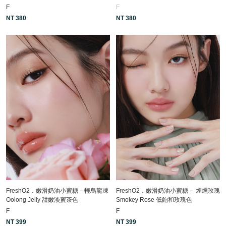
F
F
NT 380
NT 380
FreshO2．嫩滑奶油小蜜糖－輕烏龍凍
FreshO2．嫩滑奶油小蜜糖－ 煙燻玫瑰
Oolong Jelly 甜嫩淡蜜茶色
Smokey Rose 低飽和玫瑰色
F
F
NT 399
NT 399