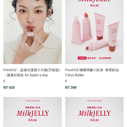
FreshO2．超補水護唇小方糖(升級版)
FreshO2.嘟嘟彈嫩小奶凍 -香橙奶油
－健康好蘋友 An Apple a day
Citrus Butter
F
F
NT 420
NT 399