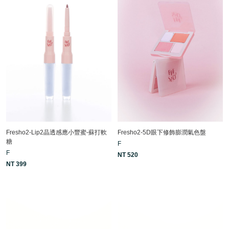
Fresho2-Lip2晶透感應小豐蜜-蘇打軟
Fresho2-5D眼下修飾膨潤氣色盤
糖
F
F
NT 520
NT 399