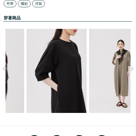
丹寧
襯衫
洋裝
穿著商品