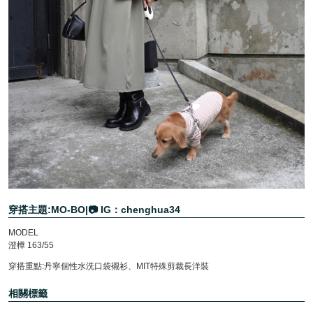
穿搭主題:MO-BO|📷 IG：chenghua34
MODEL
澄樺 163/55
穿搭重點:丹寧個性水洗口袋襯衫、MIT特殊剪裁長洋裝
相關標籤