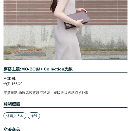
穿搭主題:MO-BO|M+ Collection支線
MODEL
怡安 165/49
穿搭重點:絲羅馬後背鏤空洋裝、短版天絲透感襯衫外套
相關標籤
外套／大衣
洋裝
穿著商品