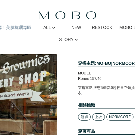
擇！美肌抗曬專區
ALL
NEW
RESTOCK
MOBO 
STORY
穿搭主題:MO-BO|NORMCO
MODEL
Renee 157/46
穿搭重點:液態防曬2.0超輕量立
衣
相關標籤
短褲
上衣
NORMCORE
穿著商品