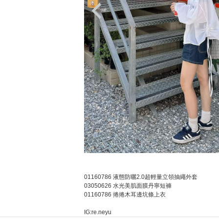
01160786 液態防曬2.0超輕量立領抽繩外套
03050626 水光美肌面膜丹寧短褲
01160786 捲捲木耳邊坑條上衣
IG:re.neyu