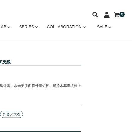
0
LAB
SERIES
COLLABORATION
SALE
RE支線
領抽繩外套、水光美肌面膜丹寧短褲、捲捲木耳邊坑條上
外套／大衣