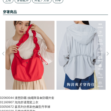
上衣
穿搭配件
外套／大衣
丹寧
穿著商品
02060044 液態防曬-抽繩降落傘防曬外套
01160907 泡泡舒適寬鬆上衣
03050672 森系列仿舊刷色繭型丹寧褲