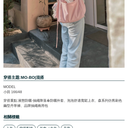
穿搭主題:MO-BO|混搭
MODEL
小田 166/48
穿搭重點:液態防曬-抽繩降落傘防曬外套、泡泡舒適寬鬆上衣、森系列仿舊刷色
繭型丹寧褲、品牌抽繩兩用包
相關標籤