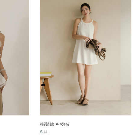
棉質削肩BRA洋裝
S
M
L