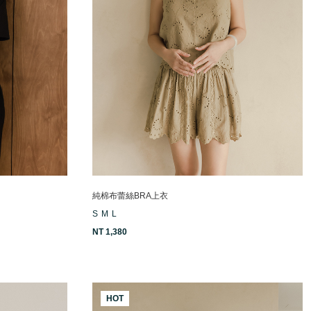
純棉布蕾絲BRA上衣
S
M
L
NT 1,380
HOT