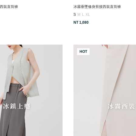
西裝直筒褲
冰霧垂墜修身剪接西裝直筒褲
S
M
L
XL
NT 1,080
HOT