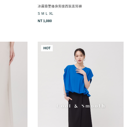
冰霧垂墜修身剪接西裝直筒褲
S
M
L
XL
NT 1,080
HOT