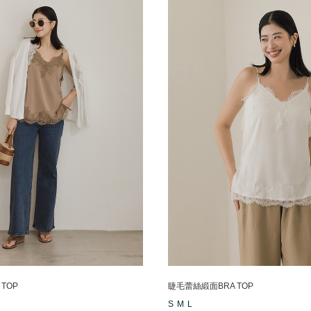
TOP
睫毛蕾絲緞面BRA TOP
S
M
L