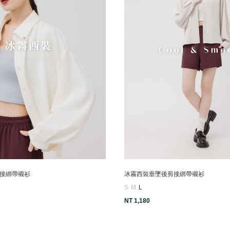
接綁帶襯衫
冰霧西裝垂墜後剪接綁帶襯衫
S
M
L
NT 1,180