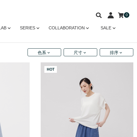
0
LAB
SERIES
COLLABORATION
SALE
色系
尺寸
排序
HOT