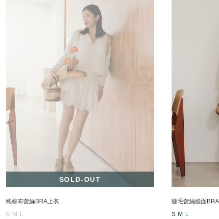
SOLD-OUT
純棉布蕾絲BRA上衣
睫毛蕾絲緞面BRA 
S
M
L
S
M
L