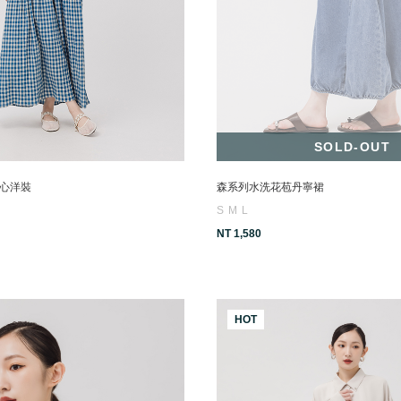
SOLD-OUT
心洋裝
森系列水洗花苞丹寧裙
S
M
L
NT 1,580
HOT