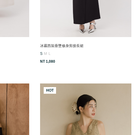
冰霧西裝垂墜修身剪接長裙
S
M
L
NT 1,080
HOT