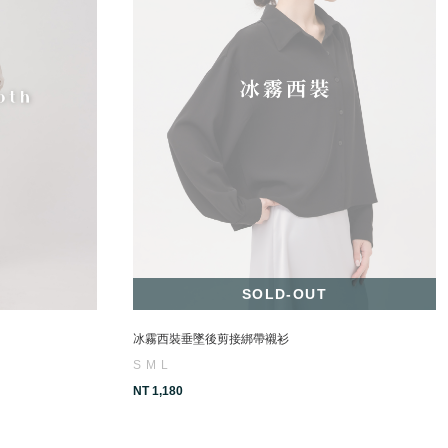
SOLD-OUT
冰霧西裝垂墜後剪接綁帶襯衫
S
M
L
NT 1,180