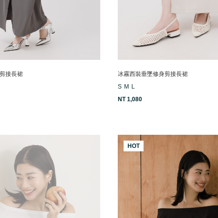
剪接長裙
冰霧西裝垂墜修身剪接長裙
S
M
L
NT 1,080
HOT