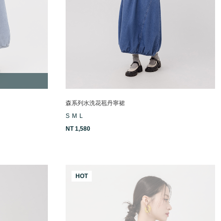
森系列水洗花苞丹寧裙
S
M
L
NT 1,580
HOT