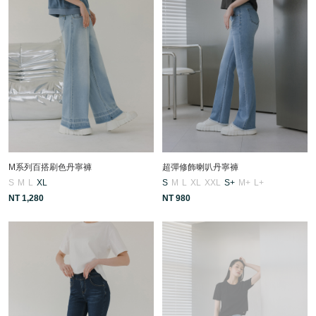
M系列百搭刷色丹寧褲
超彈修飾喇叭丹寧褲
S
M
L
XL
S
M
L
XL
XXL
S+
M+
L+
NT 1,280
NT 980