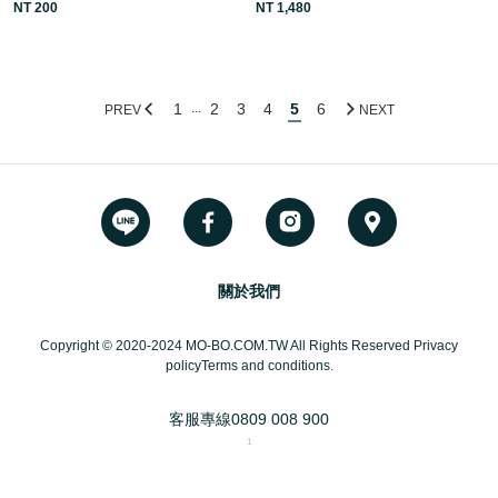
NT 200
NT 1,480
1
2
3
4
5
6
...
PREV
NEXT
關於我們
Copyright © 2020-2024 MO-BO.COM.TW All Rights Reserved Privacy
policyTerms and conditions.
客服專線
0809 008 900
1