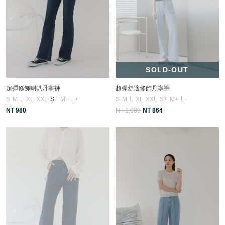
SOLD-OUT
超彈修飾喇叭丹寧褲
超彈舒適修飾丹寧褲
S
M
L
XL
XXL
S+
M+
L+
S
M
L
XL
XXL
S+
M+
L+
NT 980
NT 1,080
NT 864