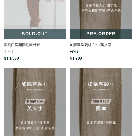
SOLD-OUT
PRE-ORDER
蓬鬆口袋開襟毛織外套
加購客製刺繡 1cm 英文字
S
M
L
F(預)
NT 1,580
NT 200