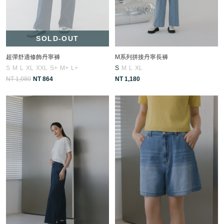
SOLD-OUT
超彈舒適修飾丹寧褲
M系列拼接丹寧長褲
S
M
L
XL
XXL
S+
M+
L+
S
M
L
XL
NT 1,080
NT 864
NT 1,180