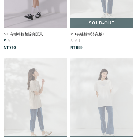
SOLD-OUT
MIT有機棉抗菌除臭開叉T
MIT有機棉標語寬版T
S
M
L
S
M
L
NT 790
NT 699