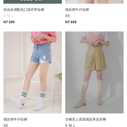
自由反摺配色口袋丹寧短褲
側反褶牛仔短褲
S
M
L
XS
NT 690
NT 699
側反褶牛仔短褲
女權至上高質感皮革反折褲
XS
S
M
L