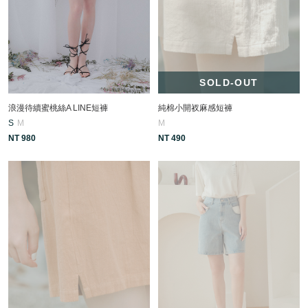
SOLD-OUT
浪漫待續蜜桃絲A LINE短褲
純棉小開衩麻感短褲
S
M
M
NT 980
NT 490