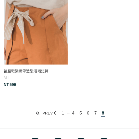
後腰鬆緊綁帶造型活褶短褲
M
L
NT 599
1
4
5
6
7
8
...
PREV