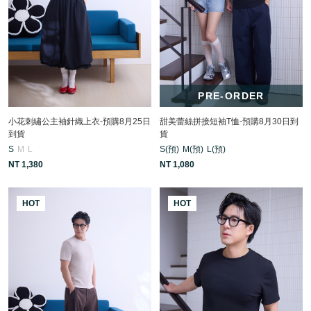
PRE-ORDER
小花刺繡公主袖針織上衣-預購8月25日
甜美蕾絲拼接短袖T恤-預購8月30日到
到貨
貨
S
M
L
S(預)
M(預)
L(預)
NT 1,380
NT 1,080
HOT
HOT