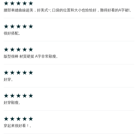
腰部車縫曲線超美，好美式~; 口袋的位置和大小也恰恰好，難得好看的A字裙!。
很好搭配。
版型很棒 材質硬挺 A字非常顯瘦。
好穿。
好穿顯瘦。
穿起來很好看！。