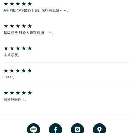
A字的版型很修飾！穿起來很有氣質～～。
超級顯瘦 對於大腿有肉 推～～。
非常顯瘦。
Great。
很修身顯瘦！。