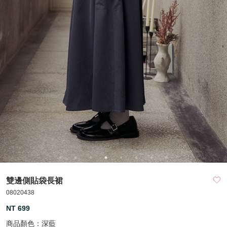
雙邊側貼袋長裙
08020438
NT 699
商品顏色：
深藍