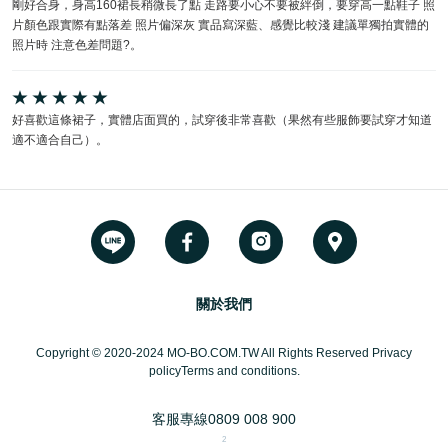
剛好合身，身高160裙長稍微長了點 走路要小心不要被絆倒，要穿高一點鞋子 照
片顏色跟實際有點落差 照片偏深灰 實品寫深藍、感覺比較淺 建議單獨拍實體的
照片時 注意色差問題?。
好喜歡這條裙子，實體店面買的，試穿後非常喜歡（果然有些服飾要試穿才知道
適不適合自己）。
關於我們
Copyright © 2020-2024 MO-BO.COM.TW All Rights Reserved Privacy
policyTerms and conditions.
客服專線
0809 008 900
2