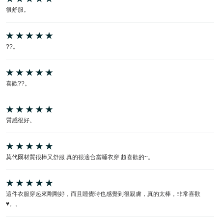
很舒服。
??。
喜歡??。
質感很好。
莫代爾材質很棒又舒服 真的很適合當睡衣穿 超喜歡的~。
這件衣服穿起來剛剛好，而且睡覺時也感覺到很親膚，真的太棒，非常喜歡
♥。。