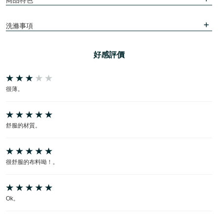
商品特色
洗滌事項
好感評價
很薄。
舒服的材質。
很舒服的布料呦！。
Ok。