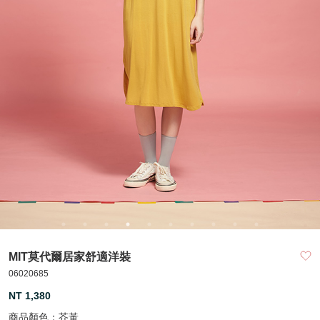
MIT莫代爾居家舒適洋裝
06020685
NT 1,380
商品顏色：
芥黃