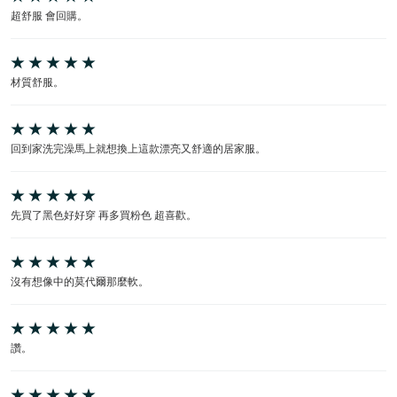
超舒服 會回購。
材質舒服。
回到家洗完澡馬上就想換上這款漂亮又舒適的居家服。
先買了黑色好好穿 再多買粉色 超喜歡。
沒有想像中的莫代爾那麼軟。
讚。