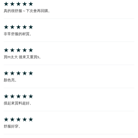
真的很舒服～下次會再回購。
非常舒服的材質。
買m太大 後來又重買s。
顏色亮。
摸起來質料超好。
舒服好穿。