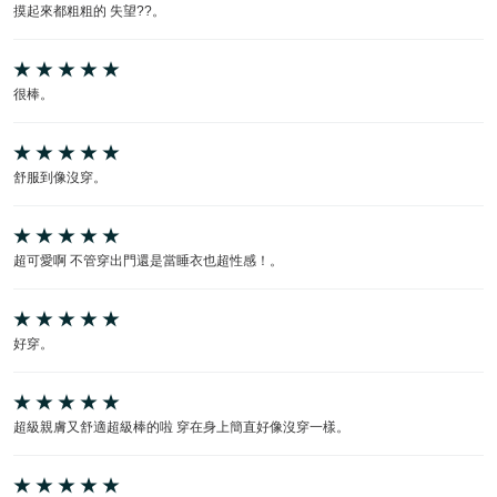
摸起來都粗粗的 失望??。
很棒。
舒服到像沒穿。
超可愛啊 不管穿出門還是當睡衣也超性感！。
好穿。
超級親膚又舒適超級棒的啦 穿在身上簡直好像沒穿一樣。