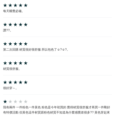
每天睡覺必備。
讚??。
第二次回購 材質很好很舒服 所以包色了☺?☺?。
材質很舒服。
很好穿～。
我有兩件 一件粉色一件黃色 粉色是今年初買的 覺得材質很舒服才再買一件剛好
有特價活動 但黃色這件材質跟粉色材質不知道為什麼感覺差很多?? 黃色穿起來