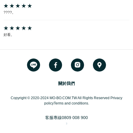
????。
好看。
關於我們
Copyright © 2020-2024 MO-BO.COM.TW All Rights Reserved Privacy
policyTerms and conditions.
客服專線
0809 008 900
3