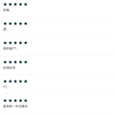
舒服。
讚。
很舒服??。
舒適好穿。
??。
最喜歡一件式睡衣。