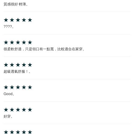
質感很好 輕薄。
????。
很柔軟舒適，只是領口有一點寬，比較適合在家穿。
超級透氣舒服！。
Good。
好穿。