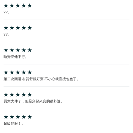
??。
??。
睡覺沒他不行。
第二次回購 材質舒服好穿 不小心就直接包色了。
買太大件了，但是穿起來真的很舒適。
超級舒服！。