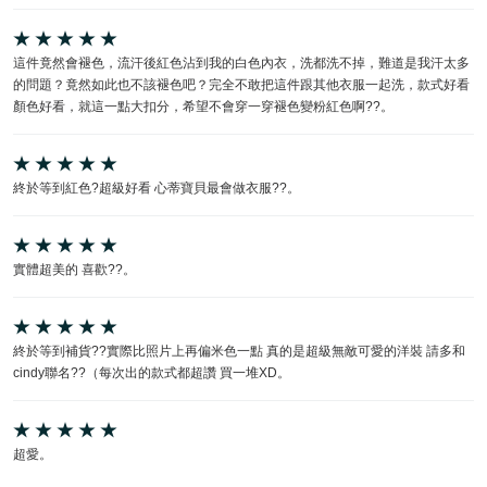
這件竟然會褪色，流汗後紅色沾到我的白色內衣，洗都洗不掉，難道是我汗太多
的問題？竟然如此也不該褪色吧？完全不敢把這件跟其他衣服一起洗，款式好看
顏色好看，就這一點大扣分，希望不會穿一穿褪色變粉紅色啊??。
終於等到紅色?超級好看 心蒂寶貝最會做衣服??。
實體超美的 喜歡??。
終於等到補貨??實際比照片上再偏米色一點 真的是超級無敵可愛的洋裝 請多和
cindy聯名??（每次出的款式都超讚 買一堆XD。
超愛。