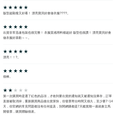
版型超顯瘦又好看！ 漂亮寶貝好會做衣服????。
出貨非常迅速包裝也很完整！ 衣服質感用料都超好 版型也很讚！ 漂亮寶貝好會
做衣服好喜歡～～。
漂亮！！?。
很棒。
第一次購買時是選了紅色的品項，才收到要出貨的通知就又被通知沒庫存，訂單
直接被取消掉，重新購買商品後出貨算快，但發票寄出時間又很久，至少要7~14
天，但官網的常見問題都沒有任何提及，別間網購都是7天鑑賞期一過就會立馬
開發票，購買體驗很差。