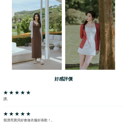
好感評價
讚。
我漂亮寶貝好會做衣服好喜歡！。