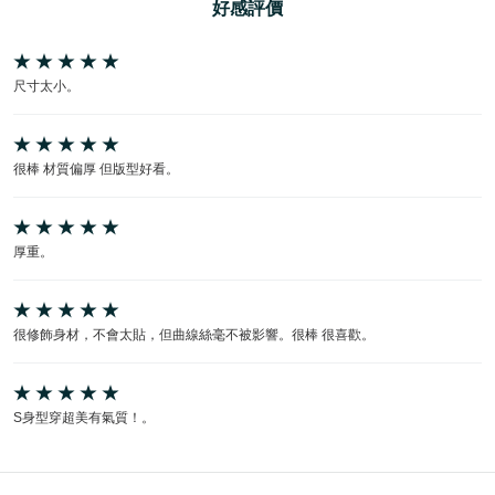
好感評價
尺寸太小。
很棒 材質偏厚 但版型好看。
厚重。
很修飾身材，不會太貼，但曲線絲毫不被影響。很棒 很喜歡。
S身型穿超美有氣質！。