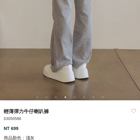
輕薄彈力牛仔喇叭褲
03050586
NT 699
商品顏色：
淺灰