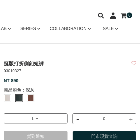
0
LAB
SERIES
COLLABORATION
SALE
挺版打折側釦短褲
03010327
NT 890
商品顏色：
深灰
-
+
L
貨到通知
門市現貨查詢