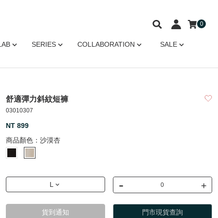
0
LAB
SERIES
COLLABORATION
SALE
舒適彈力斜紋短褲
03010307
NT 899
商品顏色：
沙漠杏
-
+
L
貨到通知
門市現貨查詢