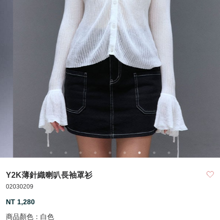
Y2K薄針織喇叭長袖罩衫
02030209
NT 1,280
商品顏色：
白色