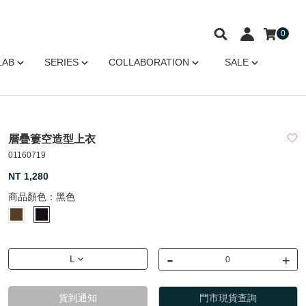
0
LAB
SERIES
COLLABORATION
SALE
層疊簍空造型上衣
01160719
NT 1,280
商品顏色：
黑色
-
+
L
貨到通知
門市現貨查詢