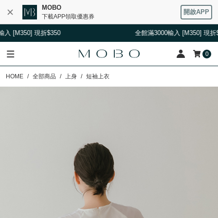
MOBO
開啟APP
下載APP領取優惠券
0] 現折$350
全館滿3000輸入 [M350] 現折$350
0
HOME
全部商品
上身
短袖上衣