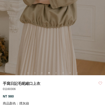
手寫日記毛呢縮口上衣
01160306
NT 980
商品顏色：
煙灰綠