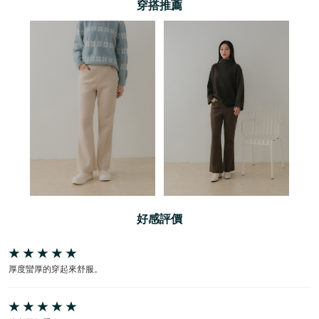
穿搭推薦
好感評價
厚度蠻厚的穿起來舒服。