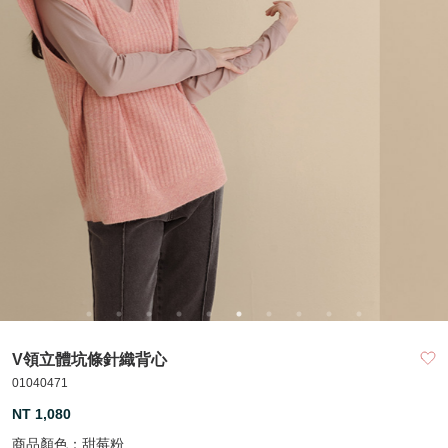
V領立體坑條針織背心
01040471
NT 1,080
商品顏色：
甜莓粉