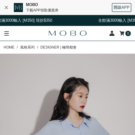
MOBO
開啟APP
下載APP領取優惠券
 [M350] 現折$350
全館滿3000輸入 [M350] 現折$3
0
HOME
風格系列
DESIGNER | 極簡都會