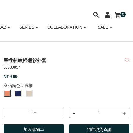
0
LAB
SERIES
COLLABORATION
SALE
率性斜紋棉襯衫外套
01030857
NT 699
商品顏色：
淺橘
-
+
L
加入購物車
門市現貨查詢