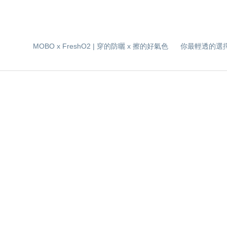
MOBO x FreshO2 | 穿的防曬 x 擦的好氣色
你最輕透的選