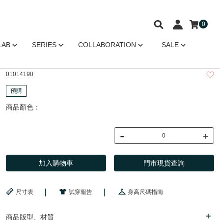
0
LAB
SERIES
COLLABORATION
SALE
01014190
預購
商品顏色：
-
+
加入購物車
門市現貨查詢
尺寸表
試穿報告
身高尺碼指南
商品版型、材質