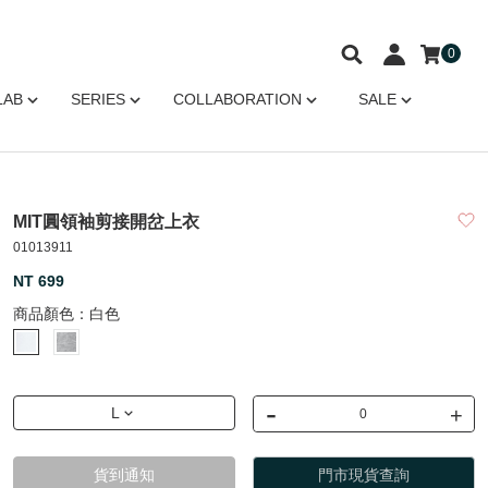
0
LAB
SERIES
COLLABORATION
SALE
MIT圓領袖剪接開岔上衣
01013911
NT 699
商品顏色：
白色
-
+
L
貨到通知
門市現貨查詢