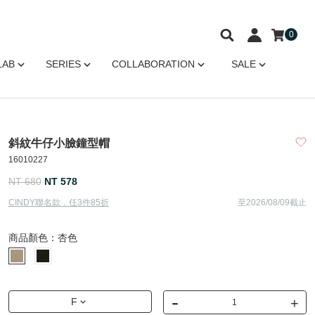
0
LAB
SERIES
COLLABORATION
SALE
斜紋牛仔小臉鐘型帽
16010227
NT 680
NT 578
CINDY聯名款．任3件85折
至2026/08/09截止
商品顏色：
杏色
-
+
F