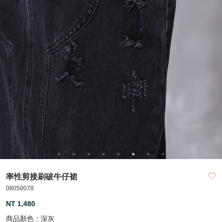
率性剪接刷破牛仔裙
08050078
NT 1,480
商品顏色：
深灰