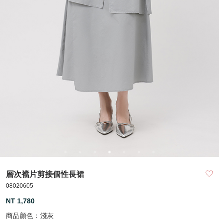
層次襠片剪接個性長裙
08020605
NT 1,780
商品顏色：
淺灰