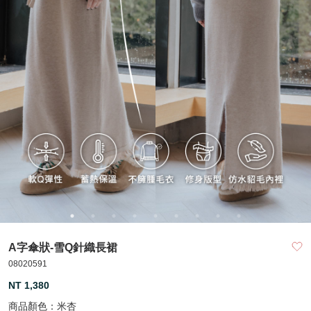
A字傘狀-雪Q針織長裙
08020591
NT 1,380
商品顏色：
米杏