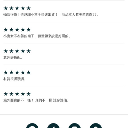
物流很快！也感謝小幫手快速出貨！！商品本人超美超喜歡??。
小隻女不友善的裙子，但整體來說是好看的。
意外好搭配。
材質很讚讚讚。
跟外面賣的不一樣！ 真的不一樣 誰穿誰仙。