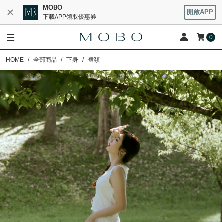
MOBO
開啟APP
下載APP領取優惠券
0
HOME
全部商品
下身
裙類