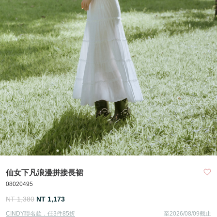
仙女下凡浪漫拼接長裙
08020495
NT 1,380
NT 1,173
CINDY聯名款．任3件85折
至2026/08/09截止