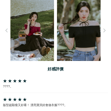
好感評價
????。
版型超顯瘦又好看！ 漂亮寶貝好會做衣服????。