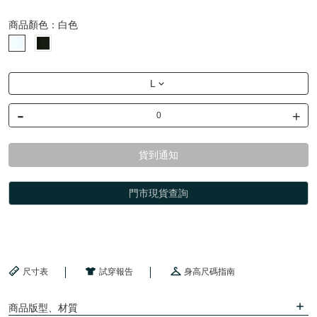
商品顏色：
白色
L
-
+
貨到通知
門市現貨查詢
尺寸表
試穿報告
身高尺碼指南
商品版型、材質