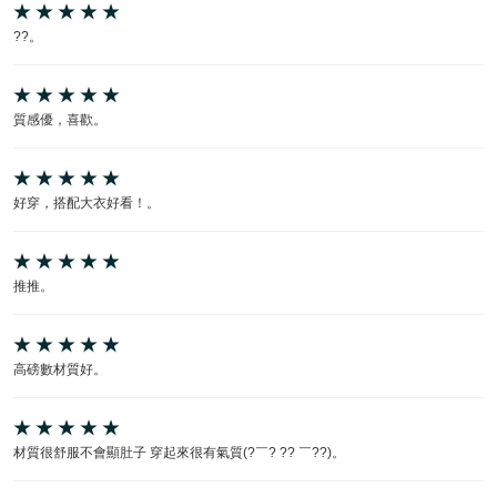
??。
質感優，喜歡。
好穿，搭配大衣好看！。
推推。
高磅數材質好。
材質很舒服不會顯肚子 穿起來很有氣質(?￣? ?? ￣??)。