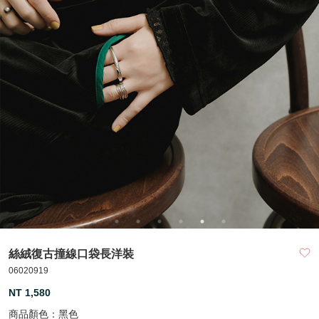
絲絨復古撞線口袋長洋裝
06020919
NT 1,580
商品顏色：
黑色