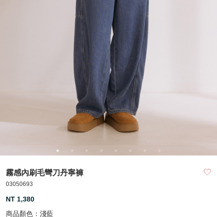
霧感內刷毛彎刀丹寧褲
03050693
NT 1,380
商品顏色：
淺藍