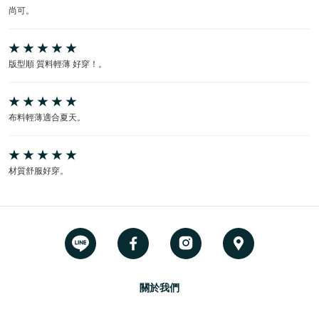
尚可。
版型順 質料輕薄 好穿！。
布料輕薄適合夏天。
材質舒服好穿。
關於我們