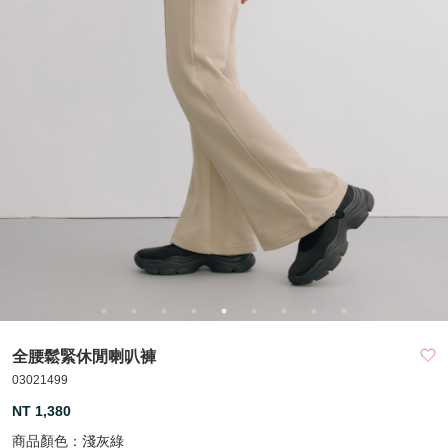
全腰鬆緊休閒喇叭褲
03021499
NT 1,380
商品顏色：
淺灰綠