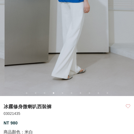
冰霧修身微喇叭西裝褲
03021435
NT 980
商品顏色：
米白