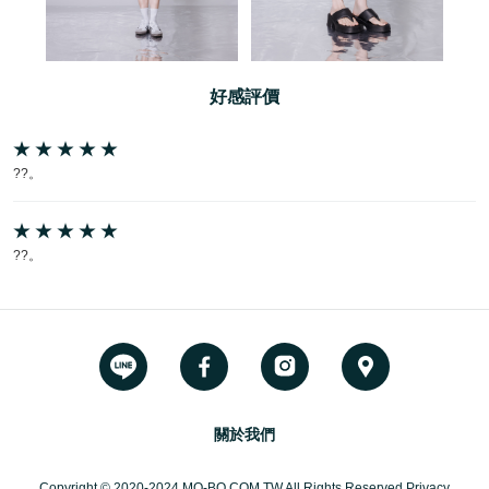
好感評價
??。
??。
關於我們
Copyright © 2020-2024 MO-BO.COM.TW All Rights Reserved Privacy