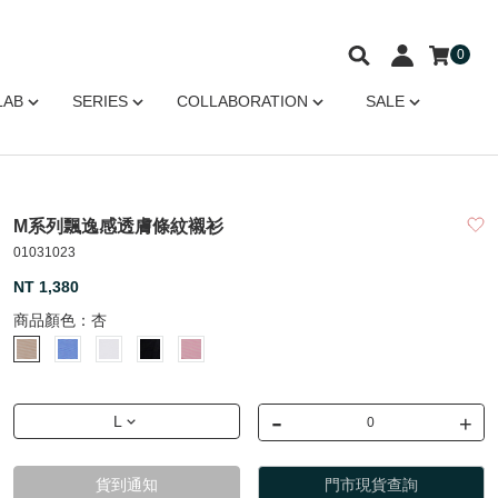
0
LAB
SERIES
COLLABORATION
SALE
M系列飄逸感透膚條紋襯衫
01031023
NT 1,380
商品顏色：
杏
-
+
L
貨到通知
門市現貨查詢