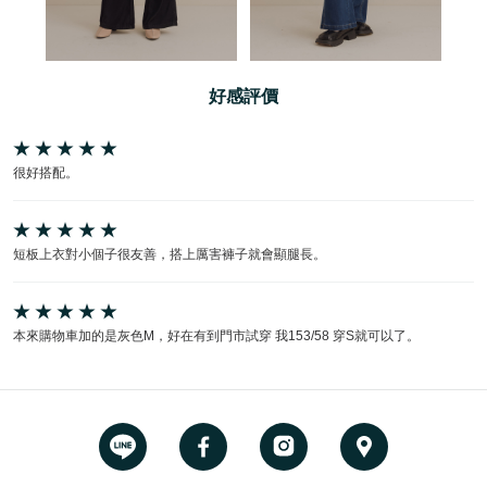
好感評價
很好搭配。
短板上衣對小個子很友善，搭上厲害褲子就會顯腿長。
本來購物車加的是灰色M，好在有到門市試穿 我153/58 穿S就可以了。