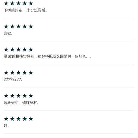
下拼接的布….十分沒質感。
喜歡。
壓 紋跟拼接蠻特別，很好搭配我又回購另一個顏色。。
????????。
超級好穿、修飾身材。
好。