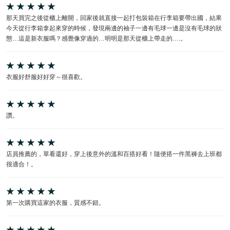
那天買完之後從櫃上離開，回家後就直接一起打包裝箱在行李箱要帶出國，結果
今天從行李箱拿起來穿的時候，發現兩邊的袖子一邊有毛球一邊是沒有毛球的狀
態…這是新衣服嗎？感覺像穿過的…明明是那天從櫃上帶走的….。
衣服好舒服好好穿～很喜歡。
讚。
店員推薦的，單看還好，穿上後意外的溫和百搭好看！隨便搭一件黑褲去上班都
很適合！。
第一次購買這家的衣服，質感不錯。