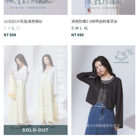
沁涼抗UV長版液態襯衫
液態防曬2.0綁帶超輕量罩衫
S
M
L
XL
S
M
L
XL
NT 699
NT 690
SOLD-OUT