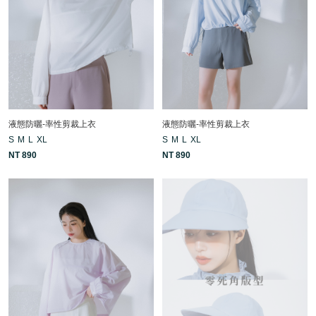
液態防曬-率性剪裁上衣
液態防曬-率性剪裁上衣
S
M
L
XL
S
M
L
XL
NT 890
NT 890