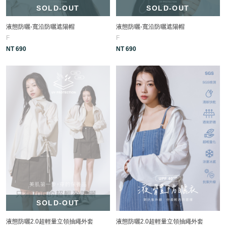
SOLD-OUT
SOLD-OUT
液態防曬-寬沿防曬遮陽帽
液態防曬-寬沿防曬遮陽帽
F
F
NT 690
NT 690
SOLD-OUT
液態防曬2.0超輕量立領抽繩外套
液態防曬2.0超輕量立領抽繩外套