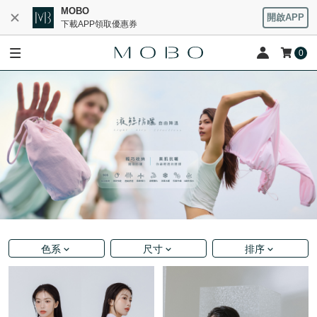
MOBO
開啟APP
下載APP領取優惠券
0
色系
尺寸
排序