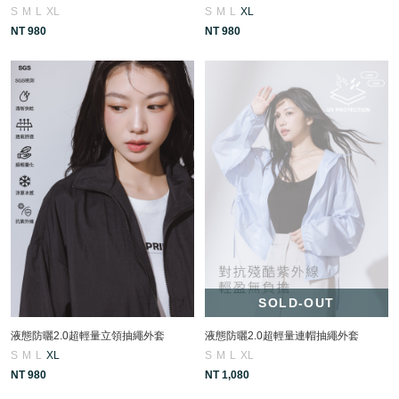
S
M
L
XL
S
M
L
XL
NT 980
NT 980
SOLD-OUT
液態防曬2.0超輕量立領抽繩外套
液態防曬2.0超輕量連帽抽繩外套
S
M
L
XL
S
M
L
XL
NT 980
NT 1,080