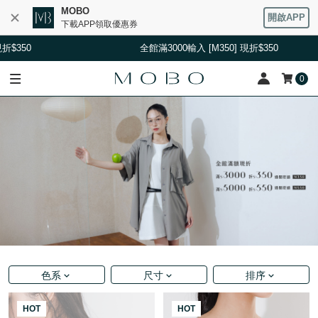
MOBO
開啟APP
下載APP領取優惠券
全館滿3000輸入 [M350] 現折$350
0
色系
尺寸
排序
HOT
HOT