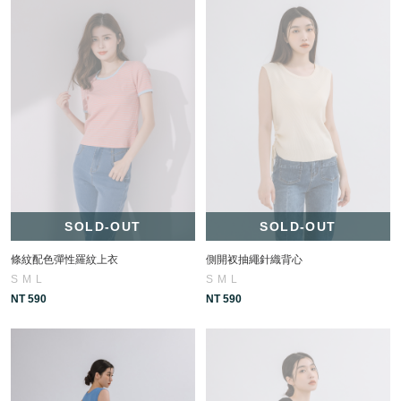
SOLD-OUT
SOLD-OUT
條紋配色彈性羅紋上衣
側開衩抽繩針織背心
S
M
L
S
M
L
NT 590
NT 590