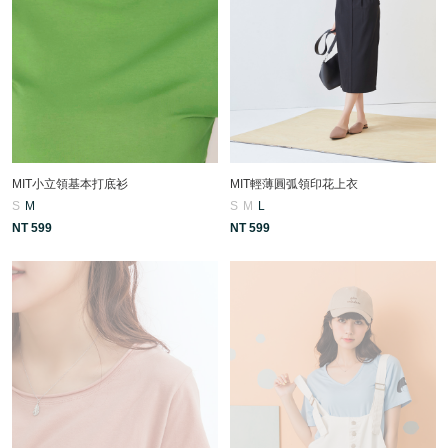
MIT小立領基本打底衫
MIT輕薄圓弧領印花上衣
S
M
S
M
L
NT 599
NT 599