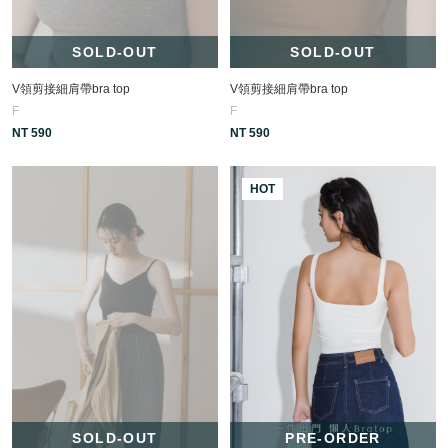
SOLD-OUT
SOLD-OUT
V領剪接細肩帶bra top
V領剪接細肩帶bra top
F
F
NT 590
NT 590
HOT
SOLD-OUT
PRE-ORDER