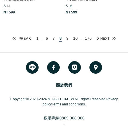
S
M
S
M
NT 599
NT 599
1
6
7
8
9
10
176
...
...
PREV
NEXT
關於我們
Copyright © 2020-2024 MO-BO.COM.TW All Rights Reserved Privacy
policyTerms and conditions.
客服專線
0809 008 900
1