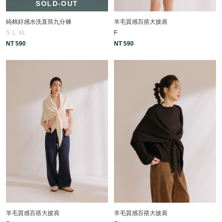
SOLD-OUT
純棉好感水洗直筒九分褲
羊毛質感百搭大披肩
S
L
XL
F
NT 590
NT 590
羊毛質感百搭大披肩
羊毛質感百搭大披肩